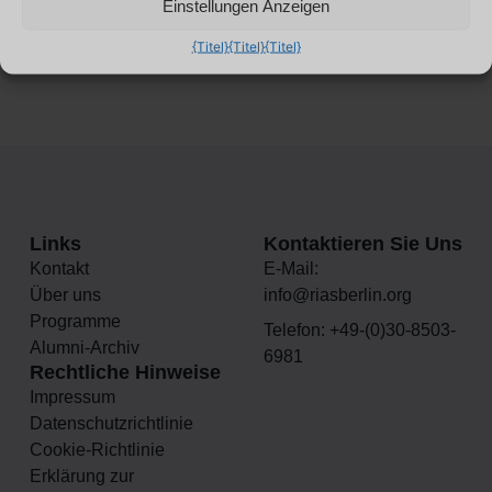
Einstellungen Anzeigen
{Titel}
{Titel}
{Titel}
Links
Kontaktieren Sie Uns
Kontakt
E-Mail:
Über uns
info@riasberlin.org
Programme
Telefon: +49-(0)30-8503-
Alumni-Archiv
6981
Rechtliche Hinweise
Impressum
Datenschutzrichtlinie
Cookie-Richtlinie
Erklärung zur