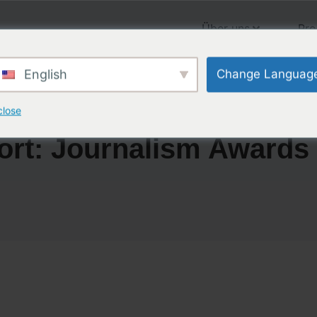
Über uns
Pr
English
Change Languag
close
ort: Journalism Awards