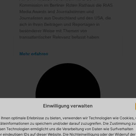
Kommission im Berliner Roten Rathaus die RIAS
Media Awards and Journalistinnen und
Journalisten aus Deutschland und den USA, die
sich in Ihren Beiträgen und Reportagen in
besonderer Weise mit Themen von
transatlantischer Relevanz befasst haben.
Mehr erfahren
Einwilligung verwalten
Ihnen optimale Erlebnisse zu bieten, verwenden wir Technologien wie Cookies,
äteinformationen zu speichern und/oder darauf zuzugreifen. Die Zustimmung zu
sen Technologien ermöglicht uns die Verarbeitung von Daten wie Surfverhalten
r eindeutigen IDs auf dieser Website. Die Nichteinwilligung oder der Widerruf der