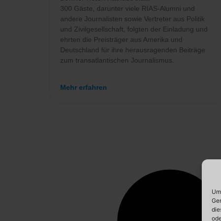
300 Gäste, darunter viele RIAS-Alumni und
andere Journalisten sowie Vertreter aus Politik
und Zivilgesellschaft, folgten der Einladung und
ehrten die Preisträger aus Amerika und
Deutschland für ihre herausragenden Beiträge
zum transatlantischen Journalismus.
Mehr erfahren
Um 
Ger
die
ode