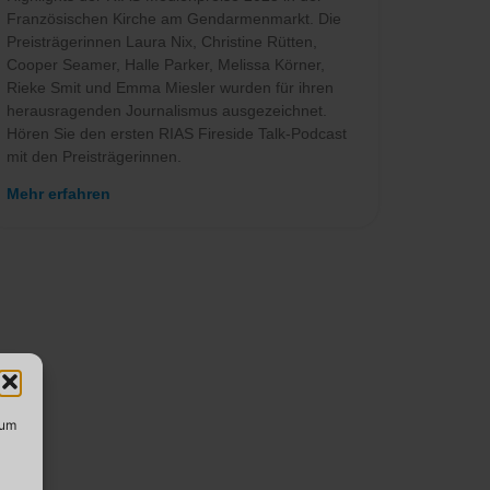
Französischen Kirche am Gendarmenmarkt. Die
Preisträgerinnen Laura Nix, Christine Rütten,
Cooper Seamer, Halle Parker, Melissa Körner,
Rieke Smit und Emma Miesler wurden für ihren
herausragenden Journalismus ausgezeichnet.
Hören Sie den ersten RIAS Fireside Talk-Podcast
mit den Preisträgerinnen.
Mehr erfahren
 um