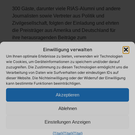
300 Gäste, darunter viele RIAS-Alumni und andere
Journalisten sowie Vertreter aus Politik und
Zivilgesellschaft, folgten der Einladung und ehrten
die Preisträger aus Amerika und Deutschland für
ihre herausragenden Beiträge zum
transatlantischen Journalismus.
Einwilligung verwalten
Wir begingen auch das 80-jährige Jubiläum des
Um Ihnen optimale Erlebnisse zu bieten, verwenden wir Technologien
wie Cookies, um Geräteinformationen zu speichern und/oder darauf
Sendestarts von RIAS – Radio im amerikanischen
zuzugreifen. Die Zustimmung zu diesen Technologien ermöglicht uns die
Sektor – aus Berlin-Schöneberg. Claus Kleber,
Verarbeitung von Daten wie Surfverhalten oder eindeutigen IDs auf
langjähriger ZDF-Moderator und ehemaliger
dieser Website. Die Nichteinwilligung oder der Widerruf der Einwilligung
kann bestimmte Funktionen beeinträchtigen.
Chefredakteur von RIAS, moderierte eine
Diskussion über die Bedeutung unabhängiger
Akzeptieren
internationaler Medien. Seine Gäste waren David
Folkenflik, Medienkorrespondent des National
Ablehnen
Public Radio (NPR), Ines Pohl, Büroleiterin der
Deutschen Welle in Washington, und David Ensor,
Einstellungen Anzeigen
ehemaliger Direktor von Voice of America.
{Titel}
{Titel}
{Titel}