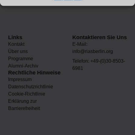
Links
Kontaktieren Sie Uns
Kontakt
E-Mail:
Über uns
info@riasberlin.org
Programme
Telefon: +49-(0)30-8503-
Alumni-Archiv
6981
Rechtliche Hinweise
Impressum
Datenschutzrichtlinie
Cookie-Richtlinie
Erklärung zur
Barrierefreiheit